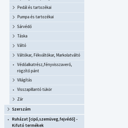
Pedál és tartozékai
Pumpa és tartozékai
Sárvédő
Táska
Váltó
Váltókar, Fékváltókar, Markolatváltó
Védőalkatrész,fényvisszaverő,
rögzítő pánt
Világítás
Visszapillantó tükör
Zár
Szerszám
Ruházat [cipő,szemüveg,fejvédő] -
Kifutó termékek