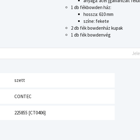
anyaga: acél [galvanizált felü
1 db fékbowden ház:
hossza: 610 mm
színe: fekete
2 db fék bowdenház kupak
1 db fék bowdenvég
Jel
szett
CONTEC
225855 [CT0406]