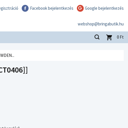
gisztráció
Facebook bejelentkezés
Google bejelentkezés
webshop@bringabutik.hu
0
Ft
WDEN...
CT0406]]