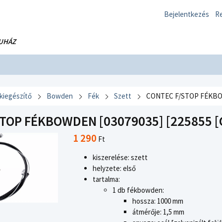
Bejelentkezés
Re
UHÁZ
 kiegészítő
Bowden
Fék
Szett
CONTEC F/STOP FÉKBO
TOP FÉKBOWDEN [03079035] [225855 [
1 290
Ft
kiszerelése: szett
helyzete: első
tartalma:
1 db fékbowden:
hossza: 1000 mm
átmérője: 1,5 mm