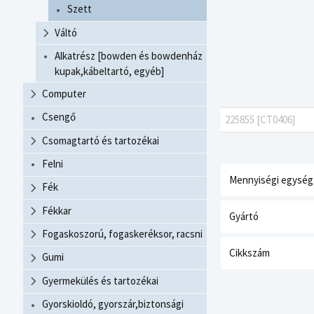
Szett
Váltó
Alkatrész [bowden és bowdenház
kupak,kábeltartó, egyéb]
Computer
Csengő
225855 [CT0406]
Csomagtartó és tartozékai
Felni
Mennyiségi egység
Fék
Fékkar
Gyártó
Fogaskoszorú, fogaskeréksor, racsni
Cikkszám
Gumi
Gyermekülés és tartozékai
Gyorskioldó, gyorszár,biztonsági