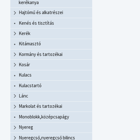
kerékanya
Hajtómű és alkatrészei
Kenés és tisztítás
Kerék
Kitámasztó
Kormány és tartozékai
Kosár
Kulacs
Kulacstartó
Lánc
Markolat és tartozékai
Monoblokk,középcsapágy
Nyereg
Nyeregcső,nyeregcső bilincs