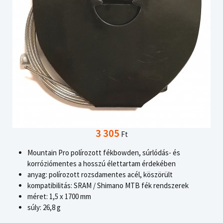
3 305
Ft
Mountain Pro polírozott fékbowden, súrlódás- és
korróziómentes a hosszú élettartam érdekében
anyag: polírozott rozsdamentes acél, köszörült
kompatibilitás: SRAM / Shimano MTB fék rendszerek
méret: 1,5 x 1700 mm
súly: 26,8 g