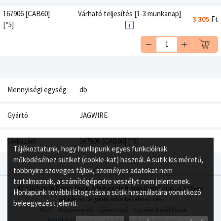
167906 [CAB60]
Várható teljesítés [1-3 munkanap]
3 305
Ft
[*5]
Mennyiségi egység
db
Gyártó
JAGWIRE
Cikkszám
167906 [CAB60] [*5]
Tájékoztatunk, hogy honlapunk egyes funkcióinak
működéséhez sütiket (cookie-kat) használ. A sütik kis méretű,
többnyire szöveges fájlok, személyes adatokat nem
tartalmaznak, a számítógépedre veszélyt nem jelentenek.
© 2007-2026 Bringa Butik. A feltüntetett árak bruttó árak, a 27%-os
Honlapunk további látogatása a sütik használatára vonatkozó
általános forgalmi adót tartalmazzák.
beleegyezést jelenti.
ÁSZF
Adatkezelési tájékoztató
Cookie-beállítások
Rendelés menete
Adatmódosítási tudnivalók