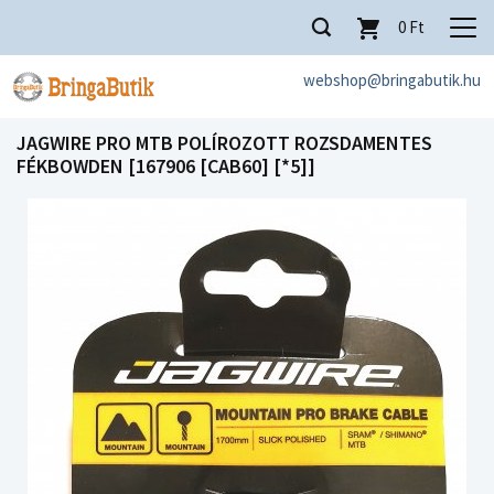
0
Ft
webshop@bringabutik.hu
JAGWIRE PRO MTB POLÍROZOTT ROZSDAMENTES
FÉKBOWDEN [167906 [CAB60] [*5]]