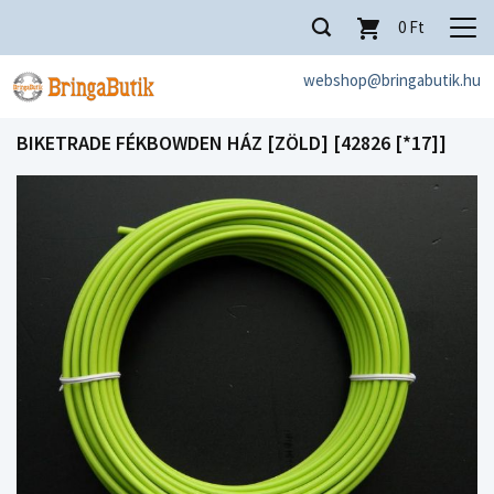
0
Ft
webshop@bringabutik.hu
BIKETRADE FÉKBOWDEN HÁZ [ZÖLD] [42826 [*17]]