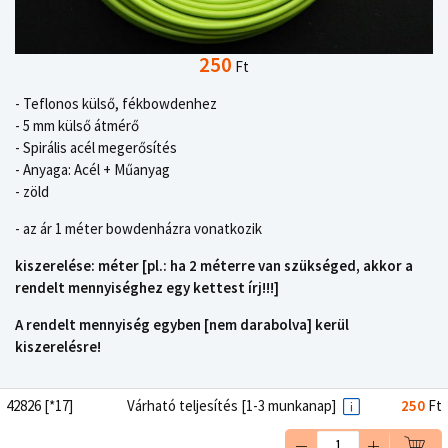
250
Ft
- Teflonos külső, fékbowdenhez
- 5 mm külső átmérő
- Spirális acél megerősítés
- Anyaga: Acél + Műanyag
- zöld
- az ár 1 méter bowdenházra vonatkozik
kiszerelése: méter [pl.: ha 2 méterre van szükséged, akkor a
rendelt mennyiséghez egy kettest írj!!!]
A rendelt mennyiség egyben [nem darabolva] kerül
kiszerelésre!
42826 [*17]
Várható teljesítés [1-3 munkanap]
250
Ft