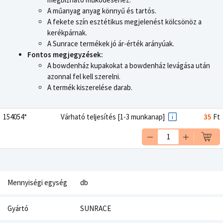
A műanyag anyag könnyű és tartós.
A fekete szín esztétikus megjelenést kölcsönöz a
kerékpárnak.
A Sunrace termékek jó ár-érték arányúak.
Fontos megjegyzések:
A bowdenház kupakokat a bowdenház levágása után
azonnal fel kell szerelni.
A termék kiszerelése darab.
154054*
Várható teljesítés [1-3 munkanap]
35
Ft
Mennyiségi egység
db
Gyártó
SUNRACE