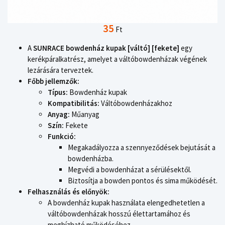
35
Ft
A
SUNRACE bowdenház kupak [váltó] [fekete]
egy
kerékpáralkatrész, amelyet a váltóbowdenházak végének
lezárására terveztek.
Főbb jellemzők:
Típus:
Bowdenház kupak
Kompatibilitás:
Váltóbowdenházakhoz
Anyag:
Műanyag
Szín:
Fekete
Funkció:
Megakadályozza a szennyeződések bejutását a
bowdenházba.
Megvédi a bowdenházat a sérülésektől.
Biztosítja a bowden pontos és sima működését.
Felhasználás és előnyök:
A bowdenház kupak használata elengedhetetlen a
váltóbowdenházak hosszú élettartamához és
megbízható működéséhez.