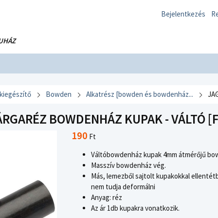
Bejelentkezés
Re
UHÁZ
 kiegészítő
Bowden
Alkatrész [bowden és bowdenház...
JA
RGARÉZ BOWDENHÁZ KUPAK - VÁLTÓ [FE
190
Ft
Váltóbowdenház kupak 4mm átmérőjű bow
Masszív bowdenház vég.
Más, lemezből sajtolt kupakokkal ellentét
nem tudja deformálni
Anyag: réz
Az ár 1db kupakra vonatkozik.