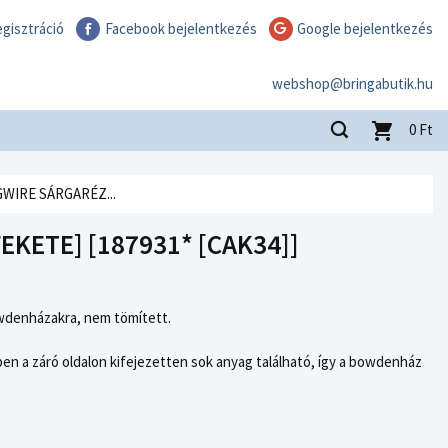
gisztráció
Facebook bejelentkezés
Google bejelentkezés
webshop@bringabutik.hu
0
Ft
GWIRE SÁRGARÉZ...
KETE] [187931* [CAK34]]
denházakra, nem tömített.
ben a záró oldalon kifejezetten sok anyag található, így a bowdenház