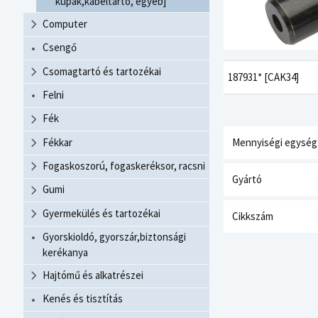
kupak,kábeltartó, egyéb]
Computer
Csengő
Csomagtartó és tartozékai
187931* [CAK34]
Felni
Fék
Fékkar
Mennyiségi egység
Fogaskoszorú, fogaskeréksor, racsni
Gyártó
Gumi
Gyermekülés és tartozékai
Cikkszám
Gyorskioldó, gyorszár,biztonsági
kerékanya
Hajtómű és alkatrészei
Kenés és tisztítás