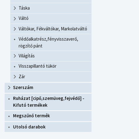
Táska
Váltó
Váltókar, Fékváltókar, Markolatváltó
Védőalkatrész,fényvisszaverő,
rögzítő pánt
Világítás
Visszapillantó tükör
Zár
Szerszám
Ruházat [cipő,szemüveg,fejvédő] -
Kifutó termékek
Megszűnő termék
Utolsó darabok