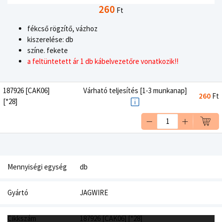
260
Ft
fékcső rögzítő, vázhoz
kiszerelése: db
színe. fekete
a feltüntetett ár 1 db kábelvezetőre vonatkozik!!
187926 [CAK06]
Várható teljesítés [1-3 munkanap]
260
Ft
[*28]
Mennyiségi egység
db
Gyártó
JAGWIRE
Cikkszám
187926 [CAK06] [*28]