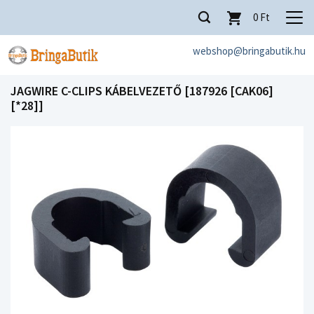
0
Ft
webshop@bringabutik.hu
JAGWIRE C-CLIPS KÁBELVEZETŐ [187926 [CAK06]
[*28]]