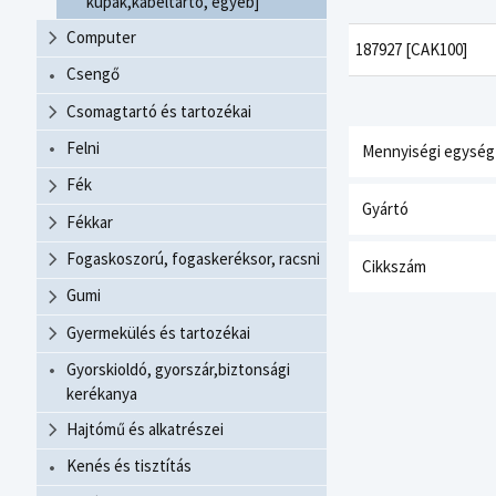
kupak,kábeltartó, egyéb]
Computer
187927 [CAK100]
Csengő
Csomagtartó és tartozékai
Felni
Mennyiségi egység
Fék
Gyártó
Fékkar
Fogaskoszorú, fogaskeréksor, racsni
Cikkszám
Gumi
Gyermekülés és tartozékai
Gyorskioldó, gyorszár,biztonsági
kerékanya
Hajtómű és alkatrészei
Kenés és tisztítás