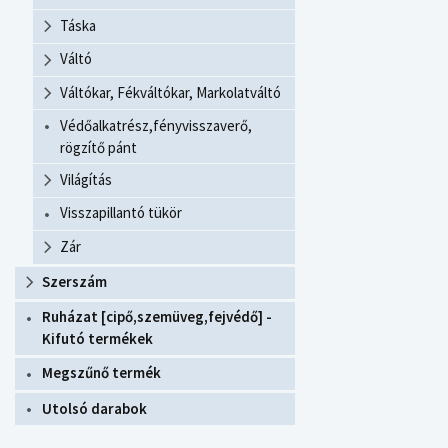
Táska
Váltó
Váltókar, Fékváltókar, Markolatváltó
Védőalkatrész,fényvisszaverő,
rögzítő pánt
Világítás
Visszapillantó tükör
Zár
Szerszám
Ruházat [cipő,szemüveg,fejvédő] -
Kifutó termékek
Megszűnő termék
Utolsó darabok