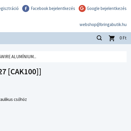
gisztráció
Facebook bejelentkezés
Google bejelentkezés
webshop@bringabutik.hu
0
Ft
GWIRE ALUMÍNIUM...
7 [CAK100]]
raulikus csőhöz