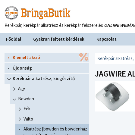
Kerékpár, kerékpár alkatrész és kerékpár felszerelés
ONLINE WEBÁR
Főoldal
Gyakran feltett kérdések
Kapcsolat
Kiemelt akció
Kerékpár alkatrész,
Újdonság
JAGWIRE AL
Kerékpár alkatrész, kiegészítő
Agy
Bowden
Fék
Váltó
Alkatrész [bowden és bowdenház