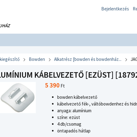
Bejelentkezés
Re
UHÁZ
 kiegészítő
Bowden
Alkatrész [bowden és bowdenház...
JA
UMÍNIUM KÁBELVEZETŐ [EZÜST] [18792
5 390
Ft
bowden kábelvezető
kábelvezető fék-, váltóbowdenhez és hid
anyaga: alumínium
színe: ezüst
4 db/csomag
öntapadós hátlap