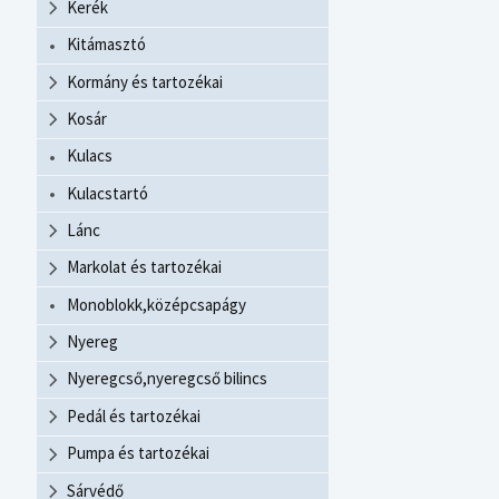
Kerék
Kitámasztó
Kormány és tartozékai
Kosár
Kulacs
Kulacstartó
Lánc
Markolat és tartozékai
Monoblokk,középcsapágy
Nyereg
Nyeregcső,nyeregcső bilincs
Pedál és tartozékai
Pumpa és tartozékai
Sárvédő