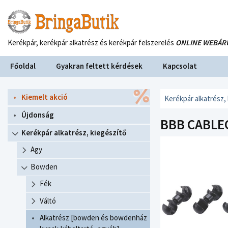
Kerékpár, kerékpár alkatrész és kerékpár felszerelés
ONLINE WEBÁR
Főoldal
Gyakran feltett kérdések
Kapcsolat
Kiemelt akció
Kerékpár alkatrész,
Újdonság
BBB CABLE
Kerékpár alkatrész, kiegészítő
Agy
Bowden
Fék
Váltó
Alkatrész [bowden és bowdenház