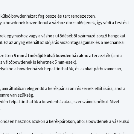
külső bowdenházat fog össze és tart rendezetten.
 a bowdenek közvetlenül a vázhoz dörzsölődjenek, így védi a festést
enek egymáshoz vagy a vázhoz ütődéséből származó zörgő hangokat.
. Ez az anyag ellenáll az időjárás viszontagságainak és a mechanikai
ezetten
5 mm átmérőjű külső bowdenházakhoz
tervezték (ami a
s váltóbowdenek is lehetnek 5 mm-esek).
elyekbe a bowdenházak bepattinthatók, és azokat párhuzamosan,
 ami általában elegendő a kerékpár azon részeinek ellátására, ahol a
emre van szükség.
dén felpattinthatók a bowdenházakra, szerszámok nélkül. Mivel
.
önösen hasznos azokon a kerékpárokon, ahol a bowdenek a váz külső