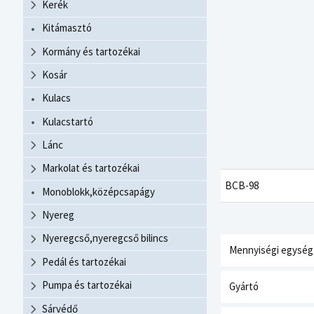
Kerék
Kitámasztó
Kormány és tartozékai
Kosár
Kulacs
Kulacstartó
Lánc
Markolat és tartozékai
BCB-98
Monoblokk,középcsapágy
Nyereg
Nyeregcső,nyeregcső bilincs
Mennyiségi egység
Pedál és tartozékai
Pumpa és tartozékai
Gyártó
Sárvédő