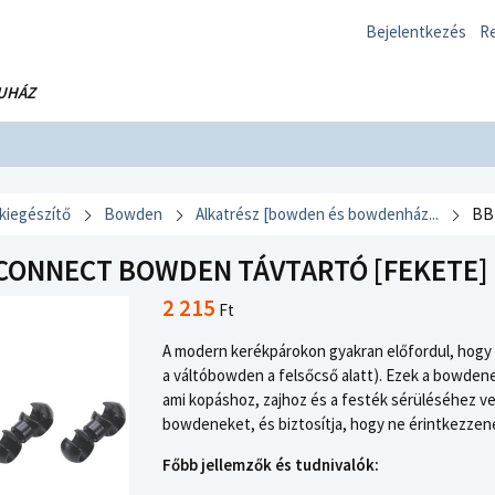
Bejelentkezés
Re
UHÁZ
 kiegészítő
Bowden
Alkatrész [bowden és bowdenház...
BB
CONNECT BOWDEN TÁVTARTÓ [FEKETE] 
2 215
Ft
A modern kerékpárokon gyakran előfordul, hogy 
a váltóbowden a felsőcső alatt). Ezek a bowden
ami kopáshoz, zajhoz és a festék sérüléséhez v
bowdeneket, és biztosítja, hogy ne érintkezzen
Főbb jellemzők és tudnivalók: