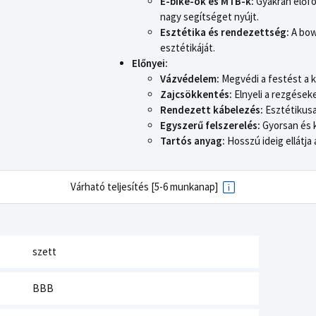
E-bike-ok és MTB-k:
Gyakran előfo
nagy segítséget nyújt.
Esztétika és rendezettség:
A bow
esztétikáját.
Előnyei:
Vázvédelem:
Megvédi a festést a k
Zajcsökkentés:
Elnyeli a rezgések
Rendezett kábelezés:
Esztétikusa
Egyszerű felszerelés:
Gyorsan és 
Tartós anyag:
Hosszú ideig ellátja 
Várható teljesítés [5-6 munkanap]
szett
BBB