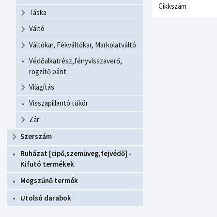
Cikkszám
Táska
Váltó
Váltókar, Fékváltókar, Markolatváltó
Védőalkatrész,fényvisszaverő,
rögzítő pánt
Világítás
Visszapillantó tükör
Zár
Szerszám
Ruházat [cipő,szemüveg,fejvédő] -
Kifutó termékek
Megszűnő termék
Utolsó darabok