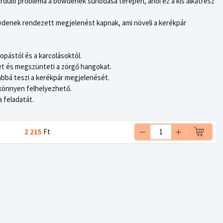
rduló probléma a bowdenek súrlódása terepen, ahol ez a kis alkatrész
denek rendezett megjelenést kapnak, ami növeli a kerékpár
opástól és a karcolásoktól.
et és megszünteti a zörgő hangokat.
bbá teszi a kerékpár megjelenését.
könnyen felhelyezhető.
a feladatát.
2 215
Ft