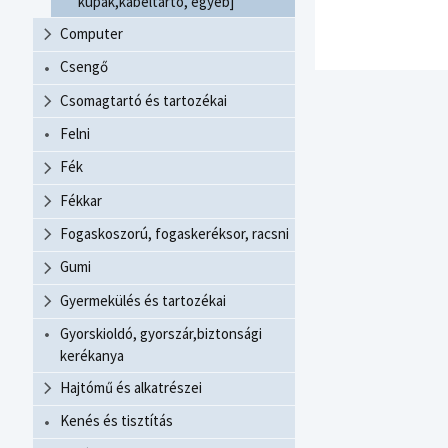
kupak,kábeltartó, egyéb]
Computer
Csengő
Csomagtartó és tartozékai
Felni
Fék
Fékkar
Fogaskoszorú, fogaskeréksor, racsni
Gumi
Gyermekülés és tartozékai
Gyorskioldó, gyorszár,biztonsági
kerékanya
Hajtómű és alkatrészei
Kenés és tisztítás