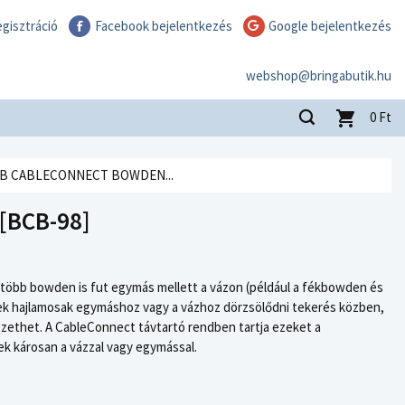
gisztráció
Facebook bejelentkezés
Google bejelentkezés
webshop@bringabutik.hu
0
Ft
B CABLECONNECT BOWDEN...
[BCB-98]
több bowden is fut egymás mellett a vázon (például a fékbowden és
ek hajlamosak egymáshoz vagy a vázhoz dörzsölődni tekerés közben,
ezethet. A CableConnect távtartó rendben tartja ezeket a
ek károsan a vázzal vagy egymással.