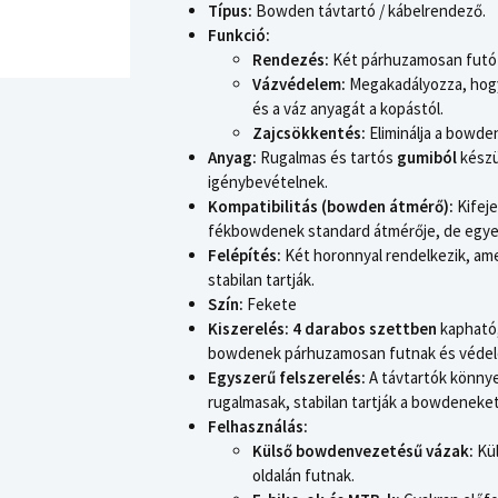
Típus:
Bowden távtartó / kábelrendező.
Funkció:
Rendezés:
Két párhuzamosan futó 
Vázvédelem:
Megakadályozza, hogy
és a váz anyagát a kopástól.
Zajcsökkentés:
Eliminálja a bowd
Anyag:
Rugalmas és tartós
gumiból
készül
igénybevételnek.
Kompatibilitás (bowden átmérő):
Kifej
fékbowdenek standard átmérője, de egye
Felépítés:
Két horonnyal rendelkezik, am
stabilan tartják.
Szín:
Fekete
Kiszerelés:
4 darabos szettben
kapható,
bowdenek párhuzamosan futnak és védel
Egyszerű felszerelés:
A távtartók könnye
rugalmasak, stabilan tartják a bowdeneket
Felhasználás:
Külső bowdenvezetésű vázak:
Kül
oldalán futnak.