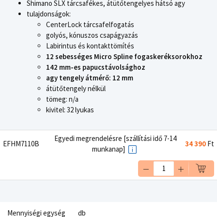
Shimano SLX tárcsafékes, átütőtengelyes hátsó agy
tulajdonságok:
CenterLock tárcsafelfogatás
golyós, kónuszos csapágyazás
Labirintus és kontakttömítés
12 sebességes Micro Spline fogaskeréksorokhoz
142 mm-es papucstávolsághoz
agy tengely átmérő: 12 mm
átütőtengely nélkül
tömeg: n/a
kivitel: 32 lyukas
Egyedi megrendelésre [szállítási idő 7-14
EFHM7110B
34 390
Ft
munkanap]
Mennyiségi egység
db