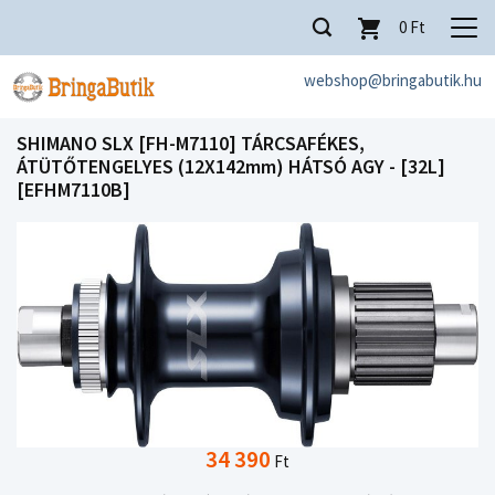
0
Ft
webshop@bringabutik.hu
SHIMANO SLX [FH-M7110] TÁRCSAFÉKES,
ÁTÜTŐTENGELYES (12X142mm) HÁTSÓ AGY - [32L]
[EFHM7110B]
34 390
Ft