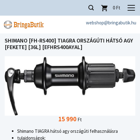
0
Ft
webshop@bringabutik.hu
SHIMANO [FH-RS400] TIAGRA ORSZÁGÚTI HÁTSÓ AGY
[FEKETE] [36L] [EFHRS400AYAL]
15 990
Ft
Shimano TIAGRA hátsó agy országúti felhasználásra
tulajdonságok: