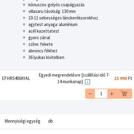
kónuszos-golyós csapágyazás
villasaru távolság: 130 mm
10-11 sebességes lánckeréksorokhoz
agytest anyaga: alumínium
acél kazettatest
gyors zárral
színe: fekete
abroncs fékhez
36 lyukas kivitelben
Egyedi megrendelésre [szállítási idő 7-
EFHRS400AYAL
15 990
Ft
14 munkanap]
Mennyiségi egység
db