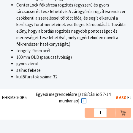
CenterLock féktárcsa rögzítés (egyszerű és gyors
tárcsacserét tesz lehetővé. A zárógyűrűs rögzítésrendszer
csökkenti a szereléssel töltött időt, és segít elkerülni a
kerékagy furatmeneteinek esetleges károsodását. További
előny, hogy a bordás rögzítés nagyobb pontosságot és
merevséget tesz lehetővé, mely egyértelműen növeli a
fékrendszer hatékonyságát.)
tengely: 9 mm acél
100 mm OLD (papucstávolság)
gyors zárral
színe: fekete
küllőfuratok száma: 32
Egyedi megrendelésre [szállítási idő 7-14
EHBM3050B5
6 630
Ft
munkanap]