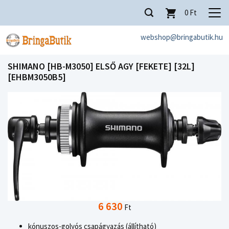
0
Ft
webshop@bringabutik.hu
SHIMANO [HB-M3050] ELSŐ AGY [FEKETE] [32L]
[EHBM3050B5]
6 630
Ft
kónuszos-golyós csapágyazás (állítható)