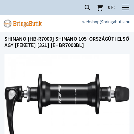
0
Ft
webshop@bringabutik.hu
SHIMANO [HB-R7000] SHIMANO 105' ORSZÁGÚTI ELSŐ
AGY [FEKETE] [32L] [EHBR7000BL]