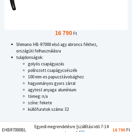
16 790
Ft
Shimano HB-R7000 első agy abroncs fékhez,
országúti felhasználásra
tulajdonságok:
golyós csapágyazás
polírozott csapágycsészék
100 mm-es papucstávolsághoz
hagyományos gyors zárral
agytest anyaga: alumínium
tömeg: n/a
színe: fekete
küllőfuratok száma: 32
Egyedi megrendelésre [szállítási idő 7-14
EHBR7000BL
16 790
Ft