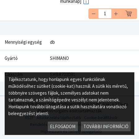
munkanap]
Mennyiségi egység
db
Gyártó
SHIMANO
Cikkszám
EHBR7000BL
Tájékoztatunk, hogy honlapunk egyes funkcióinak
működéséhez sütiket (cookie-kat) használ. A sütik kis méretű,
többnyire szöveges fájlok, személyes adatokat nem
tartalmaznak, a számítógépedre veszélyt nem jelentenek.
© 2007-2026 Bringa Butik. A feltüntetett árak bruttó árak, a 27%-os
Honlapunk további látogatása a sütik használatára vonatkozó
általános forgalmi adót tartalmazzák.
beleegyezést jelenti.
ÁSZF
Adatkezelési tájékoztató
Cookie-beállítások
Rendelés menete
Adatmódosítási tudnivalók
ELFOGADOM
TOVÁBBI INFORMÁCIÓ
Impresszum és Tárhely Szolgáltató