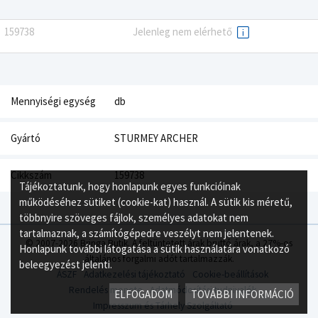
159738
Jelenleg nem elérhető
Mennyiségi egység
db
Gyártó
STURMEY ARCHER
Cikkszám
159738
Tájékoztatunk, hogy honlapunk egyes funkcióinak
működéséhez sütiket (cookie-kat) használ. A sütik kis méretű,
többnyire szöveges fájlok, személyes adatokat nem
tartalmaznak, a számítógépedre veszélyt nem jelentenek.
© 2007-2026 Bringa Butik. A feltüntetett árak bruttó árak, a 27%-os
Honlapunk további látogatása a sütik használatára vonatkozó
általános forgalmi adót tartalmazzák.
beleegyezést jelenti.
ÁSZF
Adatkezelési tájékoztató
Cookie-beállítások
Rendelés menete
Adatmódosítási tudnivalók
ELFOGADOM
TOVÁBBI INFORMÁCIÓ
Impresszum és Tárhely Szolgáltató