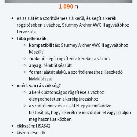
1 090
Ft
ez az alátét a szorítólemez alá kerül, és segít a kerék
rögzítésében a vázhoz, Sturmey Archer AWC II agyváltóhoz
tervezték
főbb jellemzők:
kompatibilitás:
Sturmey Archer AWC II agyváltóhoz
készült
funkció:
segít rögzíteni a kereket a vázhoz
anyag:
fémből készült
forma:
alátét alakú, a szorítólemezhez illeszkedő
kialakítással
miért van rá szükség?
a kerék biztonságos rögzítése a vázhoz
elengedhetetlen a kerékpározáshoz
a szorítólemez és az alátét együttműködve
biztosítják, hogy a kerék ne mozduljon el vagy lazuljon
meg használat közben
cikkszám: HSA542
kiszerelése: db