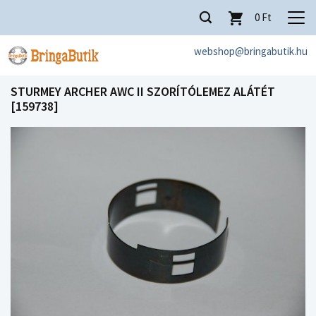
0
Ft
webshop@bringabutik.hu
STURMEY ARCHER AWC II SZORÍTÓLEMEZ ALÁTÉT
[159738]