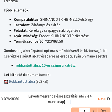
záróanya.
Főbb jellemzők:
Kompatibilitás:
SHIMANO XTR HB-M9110 első agy
Tartalom:
Záróanya és alátét
Feladat:
Kerékagy csapágyainak rögzítése
Gyári minőség:
Eredeti SHIMANO XTR alkatrész
Termékazonosító:
Y2CW98050
Gondoskodj a kerékpárod optimális működéséről és biztonságáról!
Cseréld ki a sérült alkatrészt erre az eredeti, gyári Shimano szettre.
robbantott ábra: 10-es számú alkatrész
Letölthető dokumentumok:
Robbantott ábra
(302 kB)
Egyedi megrendelésre [szállítási idő 7-14
Y2CW98050
4 390
Ft
munkanap]