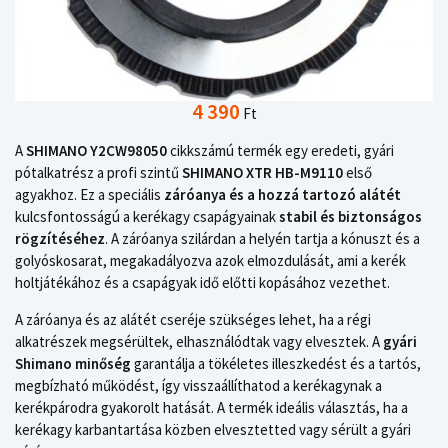
4 390
Ft
A
SHIMANO Y2CW98050
cikkszámú termék egy eredeti, gyári
pótalkatrész a profi szintű
SHIMANO XTR HB-M9110
első
agyakhoz. Ez a speciális
záróanya és a hozzá tartozó alátét
kulcsfontosságú a kerékagy csapágyainak
stabil és biztonságos
rögzítéséhez
. A záróanya szilárdan a helyén tartja a kónuszt és a
golyóskosarat, megakadályozva azok elmozdulását, ami a kerék
holtjátékához és a csapágyak idő előtti kopásához vezethet.
A záróanya és az alátét cseréje szükséges lehet, ha a régi
alkatrészek megsérültek, elhasználódtak vagy elvesztek. A
gyári
Shimano minőség
garantálja a tökéletes illeszkedést és a tartós,
megbízható működést, így visszaállíthatod a kerékagynak a
kerékpárodra gyakorolt hatását. A termék ideális választás, ha a
kerékagy karbantartása közben elvesztetted vagy sérült a gyári