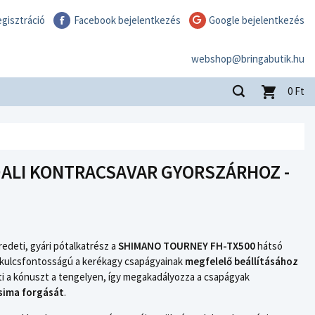
gisztráció
Facebook bejelentkezés
Google bejelentkezés
webshop@bringabutik.hu
0
Ft
DALI KONTRACSAVAR GYORSZÁRHOZ -
edeti, gyári pótalkatrész a
SHIMANO TOURNEY FH-TX500
hátsó
kulcsfontosságú a kerékagy csapágyainak
megfelelő beállításához
zíti a kónuszt a tengelyen, így megakadályozza a csapágyak
sima forgását
.