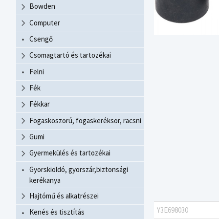
Bowden
Computer
Csengő
Csomagtartó és tartozékai
Felni
Fék
Fékkar
Fogaskoszorú, fogaskeréksor, racsni
Gumi
Gyermekülés és tartozékai
Gyorskioldó, gyorszár,biztonsági
kerékanya
Hajtómű és alkatrészei
Y3E698030
Kenés és tisztítás