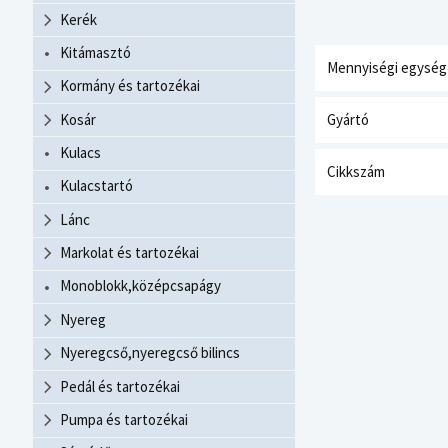
Kerék
Kitámasztó
Mennyiségi egység
Kormány és tartozékai
Kosár
Gyártó
Kulacs
Cikkszám
Kulacstartó
Lánc
Markolat és tartozékai
Monoblokk,középcsapágy
Nyereg
Nyeregcső,nyeregcső bilincs
Pedál és tartozékai
Pumpa és tartozékai