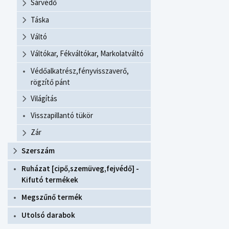
Sárvédő
Táska
Váltó
Váltókar, Fékváltókar, Markolatváltó
Védőalkatrész,fényvisszaverő,
rögzítő pánt
Világítás
Visszapillantó tükör
Zár
Szerszám
Ruházat [cipő,szemüveg,fejvédő] -
Kifutó termékek
Megszűnő termék
Utolsó darabok