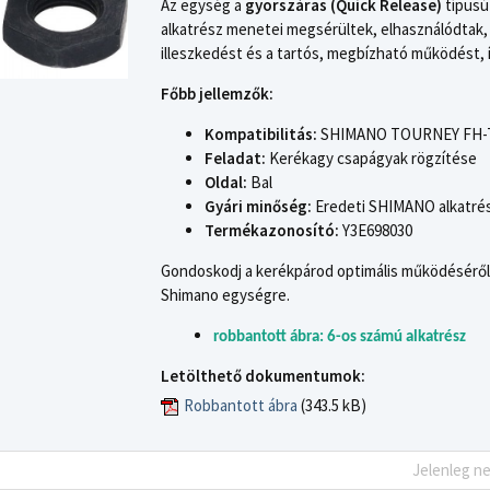
Az egység a
gyorszáras (Quick Release)
típusú 
alkatrész menetei megsérültek, elhasználódtak,
illeszkedést és a tartós, megbízható működést, í
Főbb jellemzők:
Kompatibilitás:
SHIMANO TOURNEY FH-TX50
Feladat:
Kerékagy csapágyak rögzítése
Oldal:
Bal
Gyári minőség:
Eredeti SHIMANO alkatré
Termékazonosító:
Y3E698030
Gondoskodj a kerékpárod optimális működéséről és
Shimano egységre.
robbantott ábra: 6-os számú alkatrész
Letölthető dokumentumok:
Robbantott ábra
(343.5 kB)
Jelenleg n