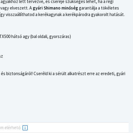
agyakhoz lett tervezve, és cseréje szükséges lehet, ha a régi
 vagy elveszett. A
gyári Shimano minőség
garantálja a tökéletes
gy visszaállíthatod a kerékagynak a kerékpárodra gyakorolt hatását.
0 hátsó agy (bal oldali, gyorszáras)
sz
 biztonságáról! Cseréld ki a sérült alkatrészt erre az eredeti, gyári
em elérhető