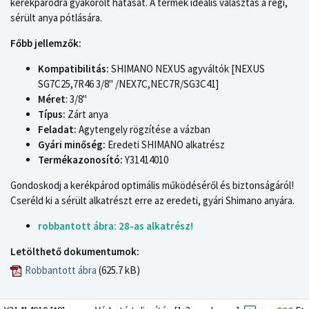
kerékpárodra gyakorolt hatását. A termék ideális választás a régi,
sérült anya pótlására.
Főbb jellemzők:
Kompatibilitás:
SHIMANO NEXUS agyváltók [NEXUS
SG7C25,7R46 3/8" /NEX7C,NEC7R/SG3C41]
Méret
: 3/8"
Típus:
Zárt anya
Feladat:
Agytengely rögzítése a vázban
Gyári minőség:
Eredeti SHIMANO alkatrész
Termékazonosító:
Y31414010
Gondoskodj a kerékpárod optimális működéséről és biztonságáról!
Cseréld ki a sérült alkatrészt erre az eredeti, gyári Shimano anyára.
robbantott ábra: 28-as alkatrész!
Letölthető dokumentumok:
Robbantott ábra
(625.7 kB)