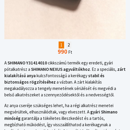
1
2
990
Ft
A
SHIMANO Y31414010
cikkszámú termék egy eredeti, gyári
pótalkatrész a
SHIMANO NEXUS agyváltókhoz
. Ez a speciális,
zárt
kialakítású anya
kulcsfontosságú a kerékagy
stabil és
biztonságos rögzítéséhez
a vázban. A zárt kialakítás
megakadályozza a tengely menetének sérülését és megvédi a
belső alkatrészeket a szennyeződésektől és a nedvességtől.
Az anya cseréje szükséges lehet, ha a régi alkatrész menetei
megsérültek, elhasználódtak, vagy elveszett. A
gyári Shimano
minőség
garantálja a tökéletes illeszkedést és a tartós,
megbízható működést, így visszaállíthatod a kerékagynak a