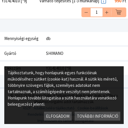
Y31414010 [*9]
Várható teljesítés [1-3 munkanap]
990
Ft
Mennyiségi egység
db
Gyártó
SHIMANO
Cikkszám
Y31414010 [*9]
Tájékoztatunk, hogy honlapunk egyes funkcióinak
működéséhez sütiket (cookie-kat) használ. A sütik kis méretű,
többnyire szöveges fájlok, személyes adatokat nem
tartalmaznak, a számítógépedre veszélyt nem jelentenek.
© 2007-2026 Bringa Butik. A feltüntetett árak bruttó árak, a 27%-os
Honlapunk további látogatása a sütik használatára vonatkozó
általános forgalmi adót tartalmazzák.
beleegyezést jelenti.
ÁSZF
Adatkezelési tájékoztató
Cookie-beállítások
Rendelés menete
Adatmódosítási tudnivalók
ELFOGADOM
TOVÁBBI INFORMÁCIÓ
Impresszum és Tárhely Szolgáltató