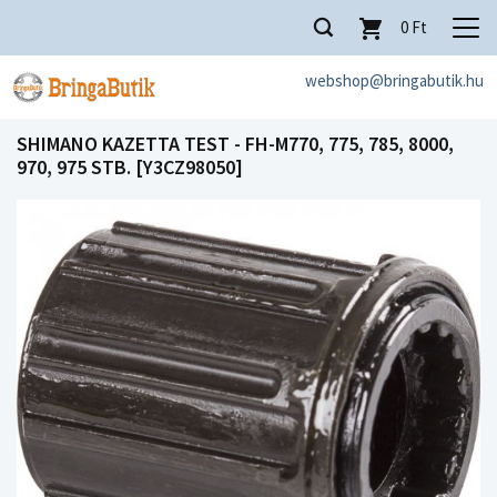
0
Ft
webshop@bringabutik.hu
SHIMANO KAZETTA TEST - FH-M770, 775, 785, 8000,
970, 975 STB. [Y3CZ98050]