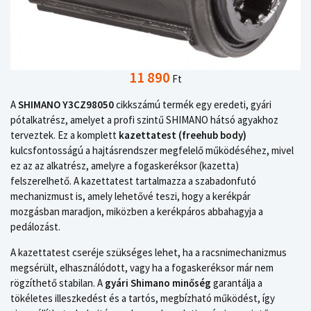
11 890
Ft
A
SHIMANO Y3CZ98050
cikkszámú termék egy eredeti, gyári
pótalkatrész, amelyet a profi szintű SHIMANO hátsó agyakhoz
terveztek. Ez a komplett
kazettatest (freehub body)
kulcsfontosságú a hajtásrendszer megfelelő működéséhez, mivel
ez az az alkatrész, amelyre a fogaskeréksor (kazetta)
felszerelhető. A kazettatest tartalmazza a szabadonfutó
mechanizmust is, amely lehetővé teszi, hogy a kerékpár
mozgásban maradjon, miközben a kerékpáros abbahagyja a
pedálozást.
A kazettatest cseréje szükséges lehet, ha a racsnimechanizmus
megsérült, elhasználódott, vagy ha a fogaskeréksor már nem
rögzíthető stabilan. A
gyári Shimano minőség
garantálja a
tökéletes illeszkedést és a tartós, megbízható működést, így