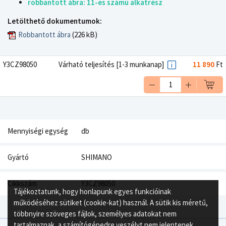
robbantott ábra: 11-es számú alkatrész
Letölthető dokumentumok:
Robbantott ábra
(226 kB)
Y3CZ98050
Várható teljesítés [1-3 munkanap]
11 890
Ft
Mennyiségi egység
db
Gyártó
SHIMANO
Cikkszám
Y3CZ98050
Tájékoztatunk, hogy honlapunk egyes funkcióinak
működéséhez sütiket (cookie-kat) használ. A sütik kis méretű,
többnyire szöveges fájlok, személyes adatokat nem
tartalmaznak, a számítógépedre veszélyt nem jelentenek.