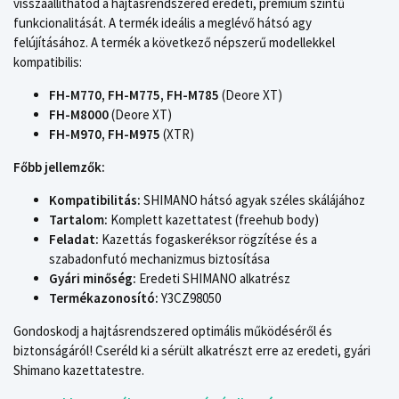
visszaállíthatod a hajtásrendszered eredeti, prémium szintű
funkcionalitását. A termék ideális a meglévő hátsó agy
felújításához. A termék a következő népszerű modellekkel
kompatibilis:
FH-M770, FH-M775, FH-M785
(Deore XT)
FH-M8000
(Deore XT)
FH-M970, FH-M975
(XTR)
Főbb jellemzők:
Kompatibilitás:
SHIMANO hátsó agyak széles skálájához
Tartalom:
Komplett kazettatest (freehub body)
Feladat:
Kazettás fogaskeréksor rögzítése és a
szabadonfutó mechanizmus biztosítása
Gyári minőség:
Eredeti SHIMANO alkatrész
Termékazonosító:
Y3CZ98050
Gondoskodj a hajtásrendszered optimális működéséről és
biztonságáról! Cseréld ki a sérült alkatrészt erre az eredeti, gyári
Shimano kazettatestre.