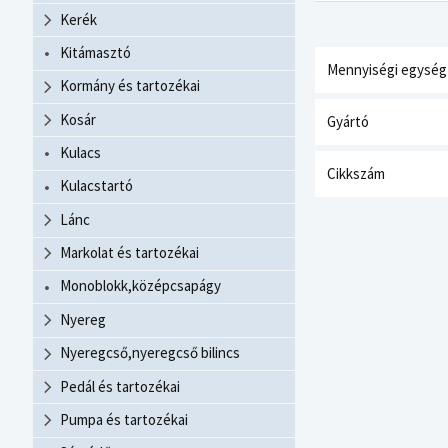
Kerék
Kitámasztó
Mennyiségi egység
Kormány és tartozékai
Kosár
Gyártó
Kulacs
Cikkszám
Kulacstartó
Lánc
Markolat és tartozékai
Monoblokk,középcsapágy
Nyereg
Nyeregcső,nyeregcső bilincs
Pedál és tartozékai
Pumpa és tartozékai