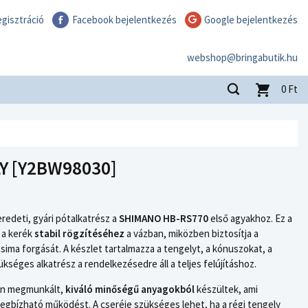
gisztráció
Facebook bejelentkezés
Google bejelentkezés
webshop@bringabutik.hu
0
Ft
Y [Y2BW98030]
edeti, gyári pótalkatrész a
SHIMANO HB-RS770
első agyakhoz. Ez a
 a kerék
stabil rögzítéséhez
a vázban, miközben biztosítja a
ima forgását. A készlet tartalmazza a tengelyt, a kónuszokat, a
kséges alkatrész a rendelkezésedre áll a teljes felújításhoz.
zen megmunkált,
kiváló minőségű anyagokból
készültek, ami
 megbízható működést. A cseréje szükséges lehet, ha a régi tengely