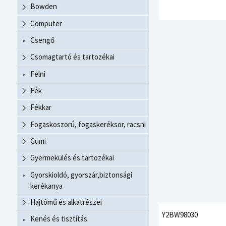
Bowden
Computer
Csengő
Csomagtartó és tartozékai
Felni
Fék
Fékkar
Fogaskoszorú, fogaskeréksor, racsni
Gumi
Gyermekülés és tartozékai
Gyorskioldó, gyorszár,biztonsági
kerékanya
Hajtómű és alkatrészei
Y2BW98030
Kenés és tisztítás