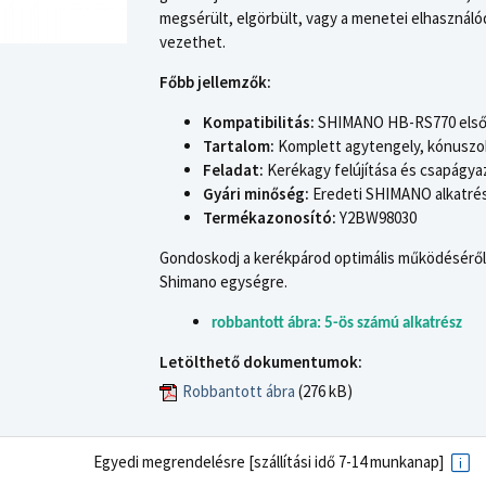
megsérült, elgörbült, vagy a menetei elhasznál
vezethet.
Főbb jellemzők:
Kompatibilitás:
SHIMANO HB-RS770 első
Tartalom:
Komplett agytengely, kónuszo
Feladat:
Kerékagy felújítása és csapágya
Gyári minőség:
Eredeti SHIMANO alkatré
Termékazonosító:
Y2BW98030
Gondoskodj a kerékpárod optimális működéséről és
Shimano egységre.
robbantott ábra: 5-ös számú alkatrész
Letölthető dokumentumok:
Robbantott ábra
(276 kB)
Egyedi megrendelésre [szállítási idő 7-14 munkanap]