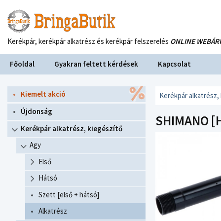
Kerékpár, kerékpár alkatrész és kerékpár felszerelés
ONLINE WEBÁR
Főoldal
Gyakran feltett kérdések
Kapcsolat
Kiemelt akció
Kerékpár alkatrész,
Újdonság
SHIMANO [
Kerékpár alkatrész, kiegészítő
Agy
Első
Hátsó
Szett [első + hátsó]
Alkatrész