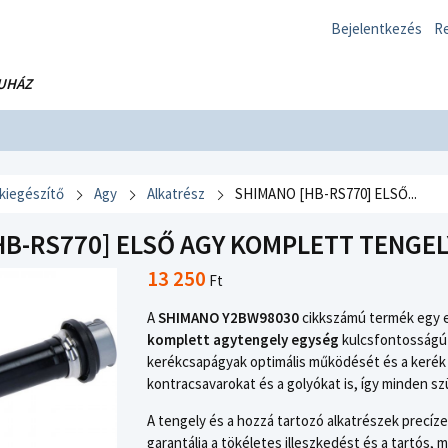
Bejelentkezés
Re
UHÁZ
 kiegészítő
Agy
Alkatrész
SHIMANO [HB-RS770] ELSŐ...
HB-RS770] ELSŐ AGY KOMPLETT TENGEL
13 250
Ft
A
SHIMANO Y2BW98030
cikkszámú termék egy er
komplett agytengely egység
kulcsfontosságú
kerékcsapágyak optimális működését és a kerék s
kontracsavarokat és a golyókat is, így minden szü
A tengely és a hozzá tartozó alkatrészek precí
garantálja a tökéletes illeszkedést és a tartós,