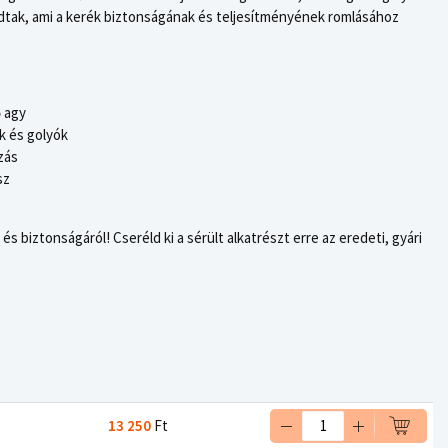
ódtak, ami a kerék biztonságának és teljesítményének romlásához
 agy
k és golyók
zás
sz
 biztonságáról! Cseréld ki a sérült alkatrészt erre az eredeti, gyári
13 250
Ft