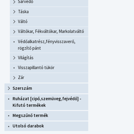
Sárvédő
Táska
Váltó
Váltókar, Fékváltókar, Markolatváltó
Védőalkatrész,fényvisszaverő,
rögzítő pánt
Világítás
Visszapillantó tükör
Zár
Szerszám
Ruházat [cipő,szemüveg,fejvédő] -
Kifutó termékek
Megszűnő termék
Utolsó darabok