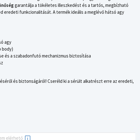
minőség
garantálja a tökéletes illeszkedést és a tartós, megbízható
d eredeti funkcionalitását. A termék ideális a meglévő hátsó agy
ó agy
b body)
se és a szabadonfutó mechanizmus biztosítása
sz
ről és biztonságáról! Cseréld ki a sérült alkatrészt erre az eredeti,
em elérhető