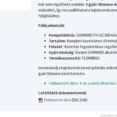
már nem rögzíthető stabilan. A
gyári Shimano 
működést, így visszaállíthatod a hajtásrendszere
felújításához.
Főbb jellemzők:
Kompatibilitás:
SHIMANO FH-QC300 háts
Tartalom:
Komplett kazettatest (freehu
Feladat:
Kazettás fogaskeréksor rögzíté
Gyári minőség:
Eredeti SHIMANO alkatré
Termékazonosító:
Y3JM98010
Gondoskodj a hajtásrendszered optimális működésé
gyári Shimano kazettatestre.
robbantott ábra: 3-as számú alkatrész
Letölthető dokumentumok:
Robbantott ábra
(501.2 kB)
Jelenleg n