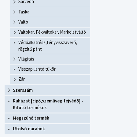
Sárvédő
Táska
Váltó
Váltókar, Fékváltókar, Markolatváltó
Védőalkatrész,fényvisszaverő,
rögzítő pánt
Világítás
Visszapillantó tükör
Zár
Szerszám
Ruházat [cipő,szemüveg,fejvédő] -
Kifutó termékek
Megszűnő termék
Utolsó darabok