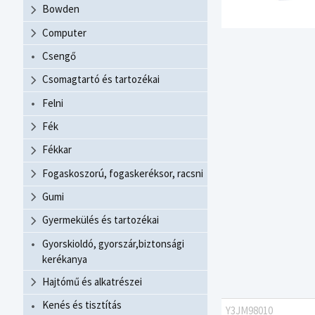
Bowden
Computer
Csengő
Csomagtartó és tartozékai
Felni
Fék
Fékkar
Fogaskoszorú, fogaskeréksor, racsni
Gumi
Gyermekülés és tartozékai
Gyorskioldó, gyorszár,biztonsági
kerékanya
Hajtómű és alkatrészei
Kenés és tisztítás
Y3JM98010