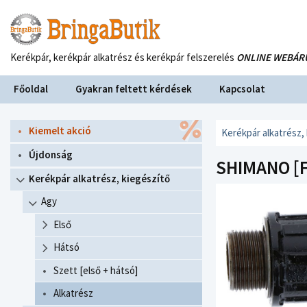
Kerékpár, kerékpár alkatrész és kerékpár felszerelés
ONLINE WEBÁR
Főoldal
Gyakran feltett kérdések
Kapcsolat
Kiemelt akció
Kerékpár alkatrész,
Újdonság
SHIMANO [F
Kerékpár alkatrész, kiegészítő
Agy
Első
Hátsó
Szett [első + hátsó]
Alkatrész