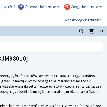
gisztráció
Facebook bejelentkezés
Google bejelentkezés
webshop@bringabutik.hu
0
Ft
3JM98010]
edeti, gyári pótalkatrész, amelyet a
SHIMANO FH-QC300
hátsó
 (freehub body)
kulcsfontosságú a hajtásrendszer megfelelő
a fogaskeréksor (kazetta) felszerelhető. A kazettatest tartalmazza a
teszi, hogy a kerékpár mozgásban maradjon, miközben a kerékpáros
csnimechanizmus megsérült, elhasználódott, vagy ha a fogaskeréksor