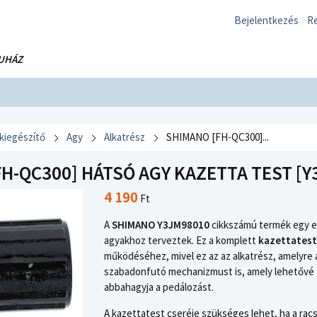
Bejelentkezés
Re
UHÁZ
 kiegészítő
Agy
Alkatrész
SHIMANO [FH-QC300]...
H-QC300] HÁTSÓ AGY KAZETTA TEST [Y
4 190
Ft
A
SHIMANO Y3JM98010
cikkszámú termék egy er
agyakhoz terveztek. Ez a komplett
kazettatest
működéséhez, mivel ez az az alkatrész, amelyre 
szabadonfutó mechanizmust is, amely lehetővé 
abbahagyja a pedálozást.
A kazettatest cseréje szükséges lehet, ha a ra