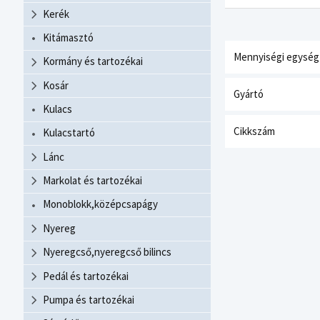
Kerék
Kitámasztó
Mennyiségi egység
Kormány és tartozékai
Kosár
Gyártó
Kulacs
Cikkszám
Kulacstartó
Lánc
Markolat és tartozékai
Monoblokk,középcsapágy
Nyereg
Nyeregcső,nyeregcső bilincs
Pedál és tartozékai
Pumpa és tartozékai