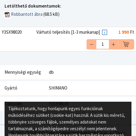
Letölthető dokumentumok:
Robbantott ábra
(68.5 kB)
Y3SX98020
Várható teljesítés [1-3 munkanap]
1 990
Ft
Mennyiségi egység
db
Gyártó
SHIMANO
Cikkszám
Y3SX98020
Tájékoztatunk, hogy honlapunk egyes funkcióinak
működéséhez sütiket (cookie-kat) használ. A sütik kis méretű,
többnyire szöveges fájlok, személyes adatokat nem
tartalmaznak, a számítógépedre veszélyt nem jelentenek.
© 2007-2026 Bringa Butik. A feltüntetett árak bruttó árak, a 27%-os
Honlapunk további látogatása a sütik használatára vonatkozó