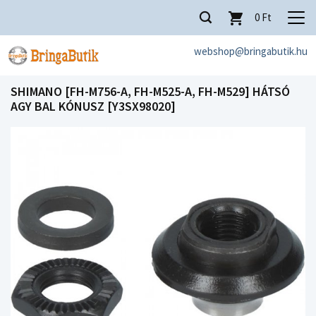
0
Ft
webshop@bringabutik.hu
SHIMANO [FH-M756-A, FH-M525-A, FH-M529] HÁTSÓ
AGY BAL KÓNUSZ [Y3SX98020]