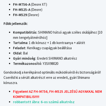
FH-M756-A
(Deore XT)
FH-M525-A
(Deore)
FH-M529
(Deore)
Főbb jellemzők:
Kompatibilitás:
SHIMANO hátsó agyak széles skálájához [10
mm tengelyátmérőhöz]
Tartalma
: 1 db kónusz + 1 db kontraanya + alátét
Feladat:
Kerékagy csapágyak beállítása
Oldal:
Bal
Gyári minőség:
Eredeti SHIMANO alkatrész
Termékazonosító:
Y3SX98020
Gondoskodj a kerékpárod optimális működéséről és biztonságáról!
Cseréld ki a sérült alkatrészt erre az eredeti, gyári Shimano
kónuszra.
Figyelem! AZ FH-M756, FH-M525 JELZÉSŰ AGYAKKAL NEM
KOMPATIBILIS!!!!!
robbantott ábra: 6-os számú alkatrész