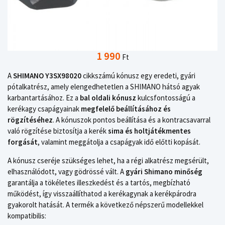
1 990
Ft
A
SHIMANO Y3SX98020
cikkszámú kónusz egy eredeti, gyári
pótalkatrész, amely elengedhetetlen a SHIMANO hátsó agyak
karbantartásához. Ez a
bal oldali kónusz
kulcsfontosságú a
kerékagy csapágyainak
megfelelő beállításához és
rögzítéséhez
. A kónuszok pontos beállítása és a kontracsavarral
való rögzítése biztosítja a kerék
sima és holtjátékmentes
forgását
, valamint meggátolja a csapágyak idő előtti kopását.
A kónusz cseréje szükséges lehet, ha a régi alkatrész megsérült,
elhasználódott, vagy gödrössé vált. A
gyári Shimano minőség
garantálja a tökéletes illeszkedést és a tartós, megbízható
működést, így visszaállíthatod a kerékagynak a kerékpárodra
gyakorolt hatását. A termék a következő népszerű modellekkel
kompatibilis: