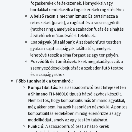
fogaskerekek felfekszenek. Hornyokkal vagy
bordákkal rendelkezik a fogaskerekek rögzítéséhez.
A belső racsnis mechanizmus:
Ez tartalmazza a
reteszeket (pawls), a rugókat és a racsnis gyűrűt
(ratchet ring), amelyek a szabadonfutás és a hajtás
átvitelének működéséért felelősek.
Csapágyak (általában):
A szabadonfutó testben
gyakran saját csapágyak találhatók, amelyek
lehetővé teszik a sima forgást az agy tengelyén.
Porvédők és tömítések:
Ezek megakadályozzák a
szennyeződések bejutását a szabadonfutó testbe
és a csapágyakhoz.
Főbb tudnivalók a termékről:
Kompatibilitás:
Ez a szabadonfutó test kifejezetten
a
Shimano FH-M6010
típusú hátsó agyhoz készült.
Nem biztos, hogy kompatibilis más Shimano agyakkal,
még akkor sem, ha azok hasonlóan néznek ki. A pontos
kompatibilitás érdekében mindig ellenőrizze az agy
modellkódját, amely az agy testén található.
Funkció:
A szabadonfutó test a hátsó kerék