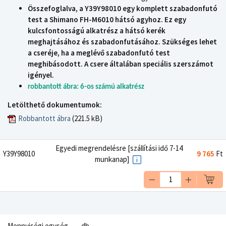
Összefoglalva, a Y39Y98010 egy komplett szabadonfutó
test a Shimano FH-M6010 hátsó agyhoz. Ez egy
kulcsfontosságú alkatrész a hátsó kerék
meghajtásához és szabadonfutásához. Szükséges lehet
a cseréje, ha a meglévő szabadonfutó test
meghibásodott. A csere általában speciális szerszámot
igényel.
robbantott ábra: 6-os számú alkatrész
Letölthető dokumentumok:
Robbantott ábra
(221.5 kB)
Egyedi megrendelésre [szállítási idő 7-14
Y39Y98010
9 765
Ft
munkanap]
Mennyiségi egység
db