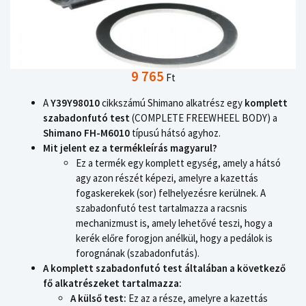
9 765
Ft
A
Y39Y98010
cikkszámú Shimano alkatrész egy
komplett
szabadonfutó test
(COMPLETE FREEWHEEL BODY) a
Shimano FH-M6010
típusú hátsó agyhoz.
Mit jelent ez a termékleírás magyarul?
Ez a termék egy komplett egység, amely a hátsó
agy azon részét képezi, amelyre a kazettás
fogaskerekek (sor) felhelyezésre kerülnek. A
szabadonfutó test tartalmazza a racsnis
mechanizmust is, amely lehetővé teszi, hogy a
kerék előre forogjon anélkül, hogy a pedálok is
forognának (szabadonfutás).
A komplett szabadonfutó test általában a következő
fő alkatrészeket tartalmazza:
A külső test:
Ez az a része, amelyre a kazettás