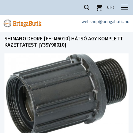
0
Ft
webshop@bringabutik.hu
SHIMANO DEORE [FH-M6010] HÁTSÓ AGY KOMPLETT
KAZETTATEST [Y39Y98010]