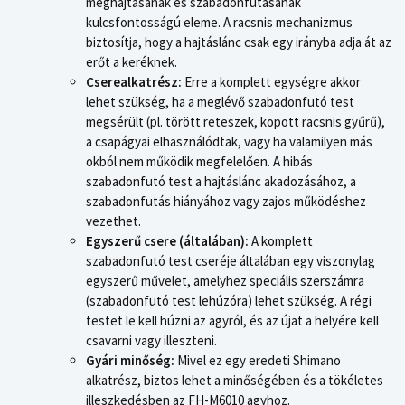
meghajtásának és szabadonfutásának
kulcsfontosságú eleme. A racsnis mechanizmus
biztosítja, hogy a hajtáslánc csak egy irányba adja át az
erőt a keréknek.
Cserealkatrész:
Erre a komplett egységre akkor
lehet szükség, ha a meglévő szabadonfutó test
megsérült (pl. törött reteszek, kopott racsnis gyűrű),
a csapágyai elhasználódtak, vagy ha valamilyen más
okból nem működik megfelelően. A hibás
szabadonfutó test a hajtáslánc akadozásához, a
szabadonfutás hiányához vagy zajos működéshez
vezethet.
Egyszerű csere (általában):
A komplett
szabadonfutó test cseréje általában egy viszonylag
egyszerű művelet, amelyhez speciális szerszámra
(szabadonfutó test lehúzóra) lehet szükség. A régi
testet le kell húzni az agyról, és az újat a helyére kell
csavarni vagy illeszteni.
Gyári minőség:
Mivel ez egy eredeti Shimano
alkatrész, biztos lehet a minőségében és a tökéletes
illeszkedésben az FH-M6010 agyhoz.