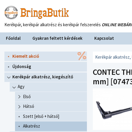
Kerékpár, kerékpár alkatrész és kerékpár felszerelés
ONLINE WEBÁR
Főoldal
Gyakran feltett kérdések
Kapcsolat
Kiemelt akció
Kerékpár alkatrész,
Újdonság
CONTEC THR
Kerékpár alkatrész, kiegészítő
mm] [07473
Agy
Első
Hátsó
Szett [első + hátsó]
Alkatrész