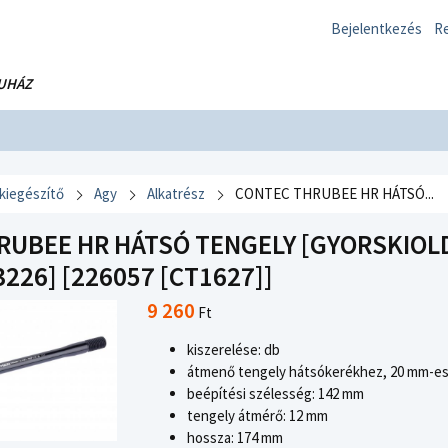
Bejelentkezés
Re
UHÁZ
 kiegészítő
Agy
Alkatrész
CONTEC THRUBEE HR HÁTSÓ...
UBEE HR HÁTSÓ TENGELY [GYORSKIOLD
226] [226057 [CT1627]]
9 260
Ft
kiszerelése: db
átmenő tengely hátsókerékhez, 20 mm-e
beépítési szélesség: 142 mm
tengely átmérő: 12 mm
hossza: 174 mm