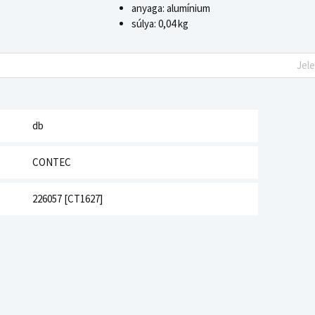
anyaga: alumínium
súlya: 0,04 kg
Jel
db
CONTEC
226057 [CT1627]