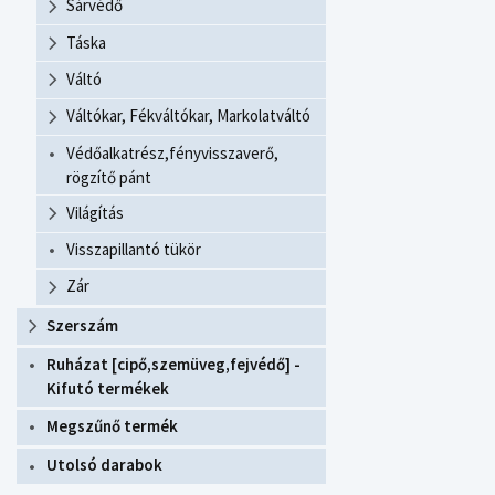
Sárvédő
Táska
Váltó
Váltókar, Fékváltókar, Markolatváltó
Védőalkatrész,fényvisszaverő,
rögzítő pánt
Világítás
Visszapillantó tükör
Zár
Szerszám
Ruházat [cipő,szemüveg,fejvédő] -
Kifutó termékek
Megszűnő termék
Utolsó darabok