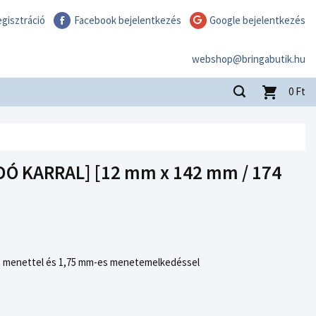
gisztráció
Facebook bejelentkezés
Google bejelentkezés
webshop@bringabutik.hu
0
Ft
Ó KARRAL] [12 mm x 142 mm / 174
s menettel és 1,75 mm-es menetemelkedéssel