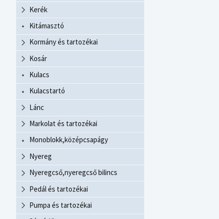
Kerék
Kitámasztó
Kormány és tartozékai
Kosár
Kulacs
Kulacstartó
Lánc
Markolat és tartozékai
Monoblokk,középcsapágy
Nyereg
Nyeregcső,nyeregcső bilincs
Pedál és tartozékai
Pumpa és tartozékai