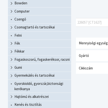
Bowden
Computer
Csengő
226057 [CT1627]
Csomagtartó és tartozékai
Felni
Mennyiségi egység
Fék
Fékkar
Gyártó
Fogaskoszorú, fogaskeréksor, racsni
Gumi
Cikkszám
Gyermekülés és tartozékai
Gyorskioldó, gyorszár,biztonsági
kerékanya
Hajtómű és alkatrészei
Kenés és tisztítás