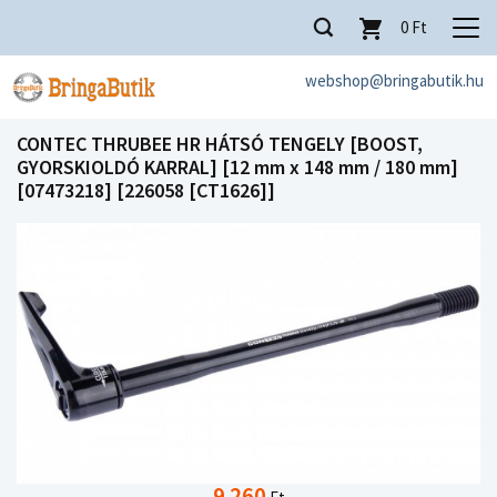
0
Ft
webshop@bringabutik.hu
CONTEC THRUBEE HR HÁTSÓ TENGELY [BOOST,
GYORSKIOLDÓ KARRAL] [12 mm x 148 mm / 180 mm]
[07473218] [226058 [CT1626]]
9 260