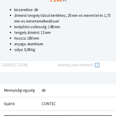
Ft
kiszerelése: db
átmenő tengely hátsó kerékhez, 20 mm-es menettel és 1,75
mm-es menetemelkedéssel
beépítési szélesség: 148 mm
tengely átmérő: 12 mm
hossza: 180 mm
anyaga: alumínium
súlya: 0,08 kg
226058 [CT1626]
Jelenleg nem elérhető
Mennyiségi egység
db
Gyártó
CONTEC