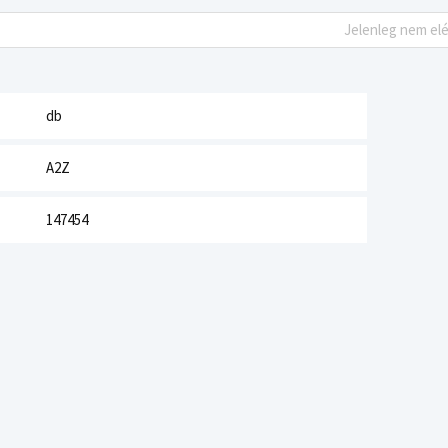
Jelenleg nem el
db
A2Z
147454