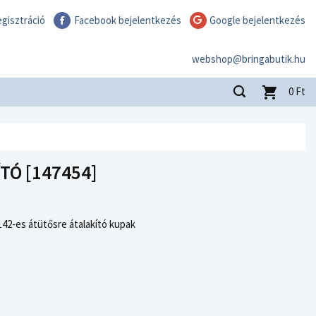
gisztráció
Facebook bejelentkezés
Google bejelentkezés
webshop@bringabutik.hu
0
Ft
TÓ [147454]
142-es átütősre átalakító kupak