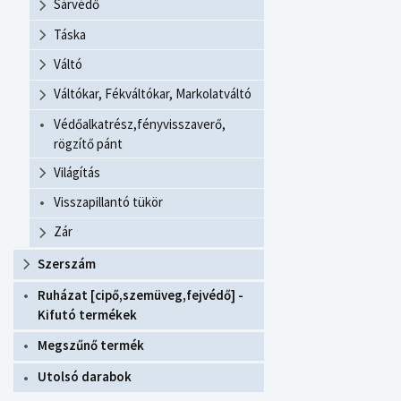
Sárvédő
Táska
Váltó
Váltókar, Fékváltókar, Markolatváltó
Védőalkatrész,fényvisszaverő,
rögzítő pánt
Világítás
Visszapillantó tükör
Zár
Szerszám
Ruházat [cipő,szemüveg,fejvédő] -
Kifutó termékek
Megszűnő termék
Utolsó darabok