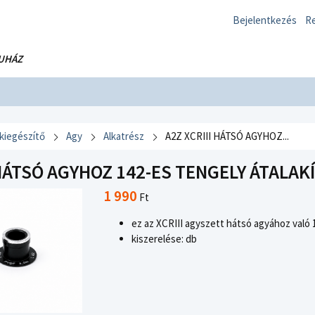
Bejelentkezés
Re
UHÁZ
 kiegészítő
Agy
Alkatrész
A2Z XCRIII HÁTSÓ AGYHOZ...
 HÁTSÓ AGYHOZ 142-ES TENGELY ÁTALAKÍ
1 990
Ft
ez az XCRIII agyszett hátsó agyához való 
kiszerelése: db