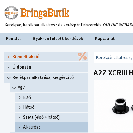
Kerékpár, kerékpár alkatrész és kerékpár felszerelés
ONLINE WEBÁR
Főoldal
Gyakran feltett kérdések
Kapcsolat
Kiemelt akció
Kerékpár alkatrész,
Újdonság
A2Z XCRIII
Kerékpár alkatrész, kiegészítő
Agy
Első
Hátsó
Szett [első + hátsó]
Alkatrész