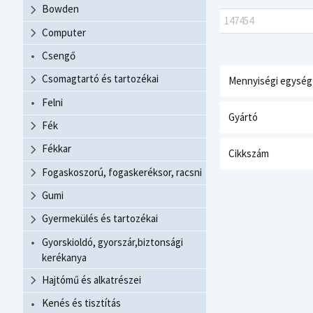
Bowden
147454
Computer
Csengő
Csomagtartó és tartozékai
Mennyiségi egység
Felni
Gyártó
Fék
Fékkar
Cikkszám
Fogaskoszorú, fogaskeréksor, racsni
Gumi
Gyermekülés és tartozékai
Gyorskioldó, gyorszár,biztonsági
kerékanya
Hajtómű és alkatrészei
Kenés és tisztítás