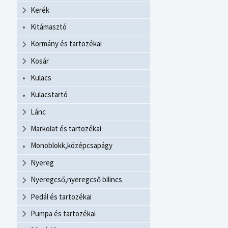
Kerék
Kitámasztó
Kormány és tartozékai
Kosár
Kulacs
Kulacstartó
Lánc
Markolat és tartozékai
Monoblokk,középcsapágy
Nyereg
Nyeregcső,nyeregcső bilincs
Pedál és tartozékai
Pumpa és tartozékai