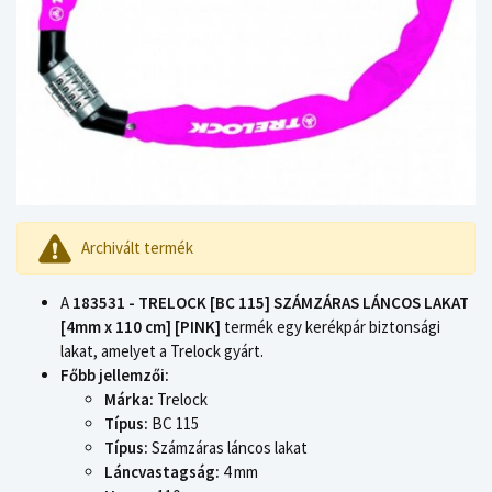
Archivált termék
A
183531 - TRELOCK [BC 115] SZÁMZÁRAS LÁNCOS LAKAT
[4mm x 110 cm] [PINK]
termék egy kerékpár biztonsági
lakat, amelyet a Trelock gyárt.
Főbb jellemzői:
Márka:
Trelock
Típus:
BC 115
Típus:
Számzáras láncos lakat
Láncvastagság:
4 mm