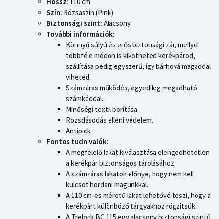
Hossz:
110 cm
Szín:
Rózsaszín (Pink)
Biztonsági szint:
Alacsony
További információk:
Könnyű súlyú és erős biztonsági zár, mellyel
többféle módon is kikötheted kerékpárod,
szállítása pedig egyszerű, így bárhová magaddal
viheted.
Számzáras működés, egyedileg megadható
számkóddal.
Minőségi textil borítása.
Rozsdásodás elleni védelem.
Antipick.
Fontos tudnivalók:
A megfelelő lakat kiválasztása elengedhetetlen
a kerékpár biztonságos tárolásához.
A számzáras lakatok előnye, hogy nem kell
kulcsot hordani magunkkal.
A 110 cm-es méretű lakat lehetővé teszi, hogy a
kerékpárt különböző tárgyakhoz rögzítsük.
A Trelock BC 115 egy alacsony biztonsági szintű