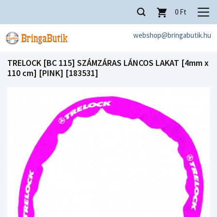
0
Ft
webshop@bringabutik.hu
TRELOCK [BC 115] SZÁMZÁRAS LÁNCOS LAKAT [4mm x
110 cm] [PINK] [183531]