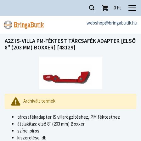
0
Ft
webshop@bringabutik.hu
A2Z IS-VILLA PM-FÉKTEST TÁRCSAFÉK ADAPTER [ELSŐ
8" (203 MM) BOXXER] [48129]
Archivált termék
tárcsafékadapter IS villarögzítéshez, PM féktesthez
átalakítás: első 8" (203 mm) Boxxer
színe: piros
kiszerelése: db