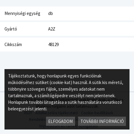
Mennyiségi egység
db
Gyártó
A2Z
Cikkszám
48129
Tájékoztatunk, hogy honlapunk egyes funkcióinak
működéséhez sütiket (cookie-kat) használ. A sütik kis méretű,
többnyire szöveges fájlok, személyes adatokat nem
tartalmaznak, a számítógépedre veszélyt nem jelentenek.
© 2007-2026 Bringa Butik. A feltüntetett árak bruttó árak, a 27%-os
Honlapunk további látogatása a sütik használatára vonatkozó
általános forgalmi adót tartalmazzák.
beleegyezést jelenti.
ÁSZF
Adatkezelési tájékoztató
Cookie-beállítások
Rendelés menete
Adatmódosítási tudnivalók
ELFOGADOM
TOVÁBBI INFORMÁCIÓ
Impresszum és Tárhely Szolgáltató